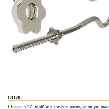
ОПИС
Штанга з EZ-подібним грифом виглядає як ущільн