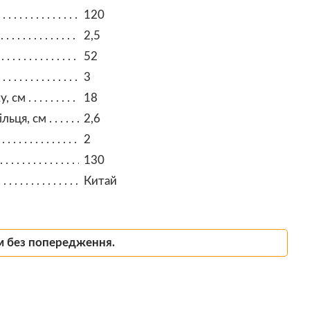
120
2,5
52
3
у, см
18
льця, см
2,6
2
130
Китай
м без попередження.