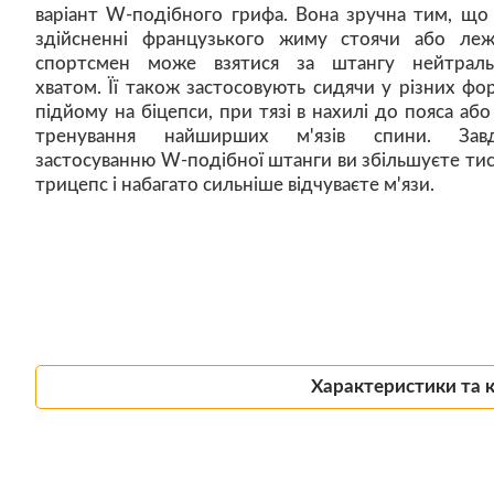
варіант W-подібного грифа. Вона зручна тим, що
здійсненні французького жиму стоячи або леж
спортсмен може взятися за штангу нейтрал
хватом. Її також застосовують сидячи у різних фо
підйому на біцепси, при тязі в нахилі до пояса або
тренування найширших м'язів спини. Завд
застосуванню W-подібної штанги ви збільшуєте тис
трицепс і набагато сильніше відчуваєте м'язи.
Характеристики та 