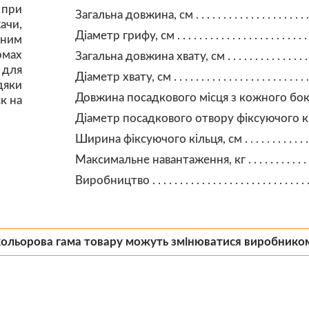
 при
Загальна довжина, см
ачи,
Діаметр грифу, см
ьним
рмах
Загальна довжина хвату, см
 для
Діаметр хвату, см
яки
Довжина посадкового місця з кожного бок
к на
Діаметр посадкового отвору фіксуючого кі
Ширина фіксуючого кільця, см
Максимальне навантаження, кг
Виробництво
кольорова гама товару можуть змінюватися виробнико