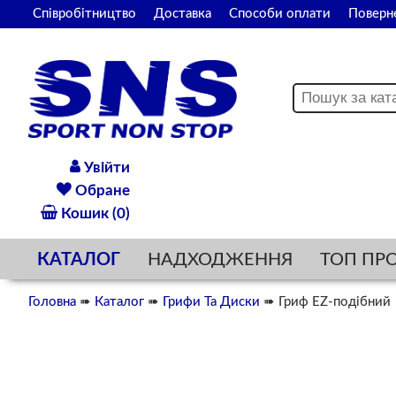
Співробітництво
Доставка
Способи оплати
Поверн
Увійти
Обране
Кошик (0)
КАТАЛОГ
НАДХОДЖЕННЯ
ТОП ПР
Головна
➠
Каталог
➠
Грифи Та Диски
➠ Гриф EZ-подібний