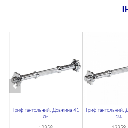
І
Гриф гантельний. Довжина 41
Гриф гантельний. 
см
см.
12358
12359