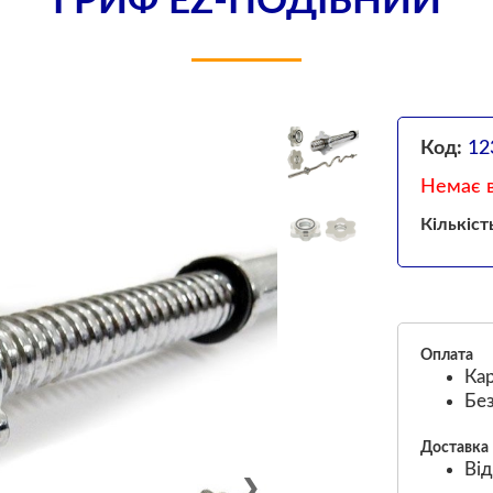
ГРИФ EZ-ПОДІБНИЙ
Код:
12
Немає в
Кількіст
Оплата
Кар
Без
Доставка
Від
❯