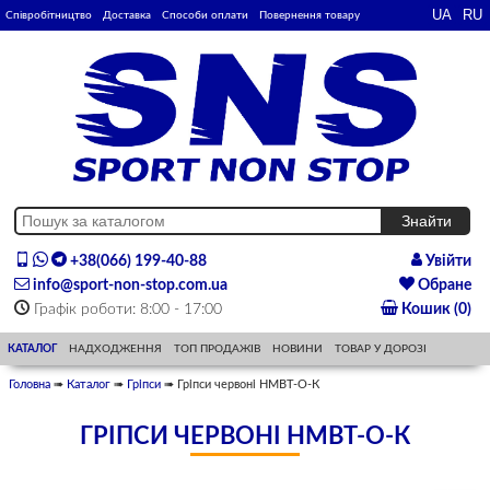
Співробітництво
Доставка
Способи оплати
Повернення товару
+38(066) 199-40-88
Увійти
info@sport-non-stop.com.ua
Обране
Графік роботи: 8:00 - 17:00
Кошик (0)
КАТАЛОГ
НАДХОДЖЕННЯ
ТОП ПРОДАЖІВ
НОВИНИ
ТОВАР У ДОРОЗІ
Головна
➠
Каталог
➠
Гріпси
➠ Гріпси червоні HMBT-O-К
ГРІПСИ ЧЕРВОНІ HMBT-O-К