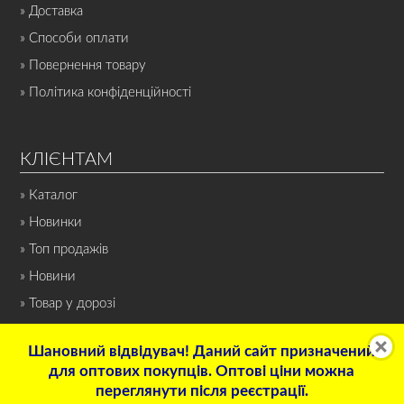
» Доставка
» Способи оплати
» Повернення товару
» Політика конфіденційності
КЛІЄНТАМ
» Каталог
» Новинки
» Топ продажів
» Новини
» Товар у дорозі
Шановний відвідувач! Даний сайт призначений
для оптових покупців. Оптові ціни можна
переглянути після реєстрації.
© 2022 Інтернет-магазин «СПОРТ-НОН-СТОП». Всі права захищені.