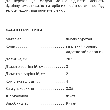
До переваг цієї моделі можна віднести: легкість,
відмінну амортизацію на дрібних нерівностях (при їзді
велосипедом), відмінне зчеплення.
ХАРАКТЕРИСТИКИ
Матеріал
пінополіуретан
Колір
загальний чорний,
додатковий червоний
Довжина, см
20.5
Діаметр зовнішній, см
3
Діаметр внутрішній, см
2
Комплектація, шт
4
Вага упаковки, кг
0.05
Тип упаковки
пакет
Виробництво
Китай