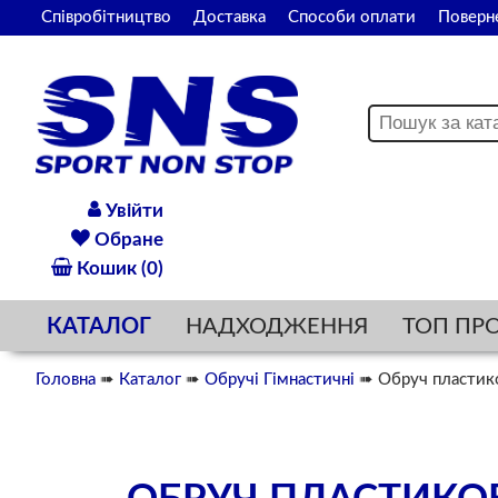
Співробітництво
Доставка
Способи оплати
Поверн
Увійти
Обране
Кошик (0)
КАТАЛОГ
НАДХОДЖЕННЯ
ТОП ПР
Головна
➠
Каталог
➠
Обручі Гімнастичні
➠ Обруч пластико