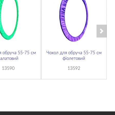
я обруча 55-75 см
Чохол для обруча 55-75 см
Ч
салатовий
фіолетовий
13590
13592