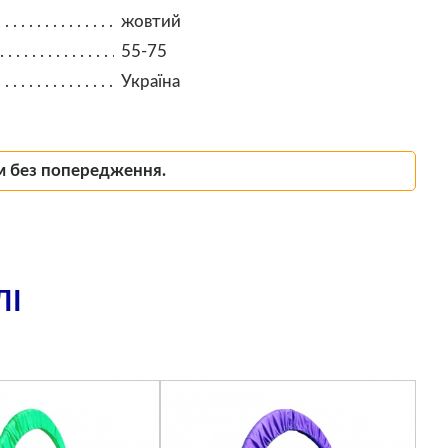
жовтий
55-75
Україна
м без попередження.
ЛІ