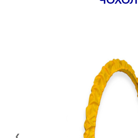
ЧОХОЛ
❮