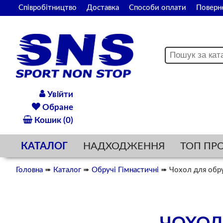
Співробітництво
Доставка
Способи оплати
Поверн
Увійти
Обране
Кошик (0)
КАТАЛОГ
НАДХОДЖЕННЯ
ТОП ПР
Головна
➠
Каталог
➠
Обручі Гімнастичні
➠ Чохол для обру