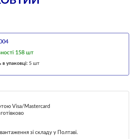
ЖОВТИЙ
004
вності 158 шт
ь в упаковці:
5 шт
тою Visa/Mastercard
готівково
вантаження зі складу у Полтаві.