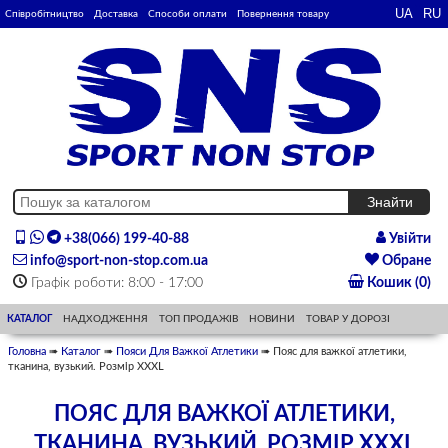
Співробітництво
Доставка
Способи оплати
Повернення товару
+38(066) 199-40-88
Увійти
info@sport-non-stop.com.ua
Обране
Графік роботи: 8:00 - 17:00
Кошик (0)
КАТАЛОГ
НАДХОДЖЕННЯ
ТОП ПРОДАЖІВ
НОВИНИ
ТОВАР У ДОРОЗІ
Головна
➠
Каталог
➠
Пояси Для Важкої Атлетики
➠ Пояс для важкої атлетики,
тканина, вузький. Розмір ХХХL
ПОЯС ДЛЯ ВАЖКОЇ АТЛЕТИКИ,
ТКАНИНА, ВУЗЬКИЙ. РОЗМІР ХХХL