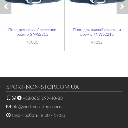
Пояс для важкої атлетики
Пояс для важкої атлетики
розмір S WS2215
розмір М WS2215
47031
47032
SPORT-NON-STOP.COM.UA
+38(066) 199-40-88
info@sport-non-stop.com.ua
Графік роботи: 8:00 - 17:00