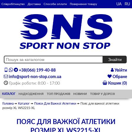
Співробітництво
Доставка
Способи оплати
Повернення товару
+38(066) 199-40-88
Увійти
info@sport-non-stop.com.ua
Обране
Графік роботи: 8:00 - 17:00
Кошик (0)
КАТАЛОГ
НАДХОДЖЕННЯ
ТОП ПРОДАЖІВ
НОВИНИ
ТОВАР У ДОРОЗІ
Головна
➠
Каталог
➠
Пояси Для Важкої Атлетики
➠ Пояс для важкої атлетики
розмір XL WS2215-XL
ПОЯС ДЛЯ ВАЖКОЇ АТЛЕТИКИ
РОЗМІР XL WS2215-XL