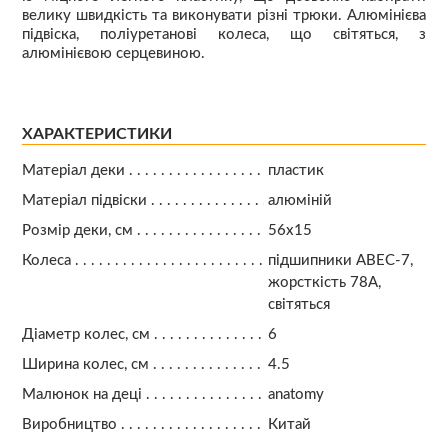
велику швидкість та виконувати різні трюки. Алюмінієва
підвіска, поліуретанові колеса, що світяться, з
алюмінієвою серцевиною.
ХАРАКТЕРИСТИКИ
Матеріал деки
пластик
Матеріал підвіски
алюміній
Розмір деки, см
56х15
Колеса
підшипники АВЕС-7,
жорсткість 78А,
світяться
Діаметр колес, см
6
Ширина колес, см
4.5
Малюнок на деці
anatomy
Виробництво
Китай