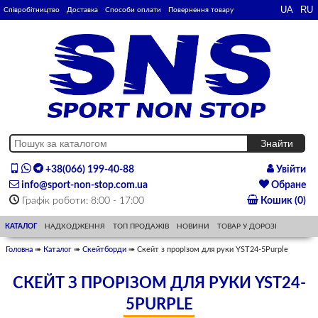
Співробітництво
Доставка
Способи оплати
Повернення товару
+38(066) 199-40-88
Увійти
info@sport-non-stop.com.ua
Обране
Графік роботи: 8:00 - 17:00
Кошик (0)
КАТАЛОГ
НАДХОДЖЕННЯ
ТОП ПРОДАЖІВ
НОВИНИ
ТОВАР У ДОРОЗІ
Головна
➠
Каталог
➠
Скейтборди
➠ Скейт з прорізом для руки YST24-5Purple
СКЕЙТ З ПРОРІЗОМ ДЛЯ РУКИ YST24-
5PURPLE