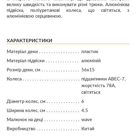
велику швидкість та виконувати різні трюки. Алюмінієва
підвіска, поліуретанові колеса, що світяться, з
алюмінієвою серцевиною.
ХАРАКТЕРИСТИКИ
Матеріал деки
пластик
Матеріал підвіски
алюміній
Розмір деки, см
56х15
Колеса
підшипники АВЕС-7,
жорсткість 78А,
світяться
Діаметр колес, см
6
Ширина колес, см
4.5
Малюнок на деці
wave
Виробництво
Китай