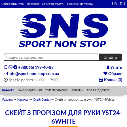
Співробітництво
Доставка
Способи оплати
Повернення товару
+38(066) 199-40-88
Увійти
info@sport-non-stop.com.ua
Обране
Графік роботи: 8:00 - 17:00
Кошик (0)
КАТАЛОГ
НАДХОДЖЕННЯ
ТОП ПРОДАЖІВ
НОВИНИ
ТОВАР У ДОРОЗІ
Головна
➠
Каталог
➠
Скейтборди
➠ Скейт з прорізом для руки YST24-6White
СКЕЙТ З ПРОРІЗОМ ДЛЯ РУКИ YST24-
6WHITE