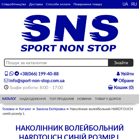
Співробітництво
Доставка
Способи оплати
Повернення товару
+38(066) 199-40-88
Увійти
info@sport-non-stop.com.ua
Обране
Графік роботи: 8:00 - 17:00
Кошик (0)
КАТАЛОГ
НАДХОДЖЕННЯ
ТОП ПРОДАЖІВ
НОВИНИ
ТОВАР У ДОРОЗІ
Головна
➠
Каталог
➠
Захисна Екіпіровка
➠ Наколінник волейбольний HARDTOUCH
синій розмір L
НАКОЛІННИК ВОЛЕЙБОЛЬНИЙ
HARDTOUCH СИНІЙ РОЗМІР L