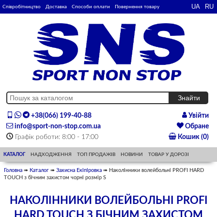
Співробітництво
Доставка
Способи оплати
Повернення товару
+38(066) 199-40-88
Увійти
info@sport-non-stop.com.ua
Обране
Графік роботи: 8:00 - 17:00
Кошик (0)
КАТАЛОГ
НАДХОДЖЕННЯ
ТОП ПРОДАЖІВ
НОВИНИ
ТОВАР У ДОРОЗІ
Головна
➠
Каталог
➠
Захисна Екіпіровка
➠ Наколінники волейбольні PROFI HARD
TOUCH з бічним захистом чорні розмір S
НАКОЛІННИКИ ВОЛЕЙБОЛЬНІ PROFI
HARD TOUCH З БІЧНИМ ЗАХИСТОМ