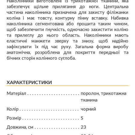
Наколінники виготовлені із трикотажної тканини, яка
забезпечує щільне прилягання до ноги. Центральна
частина наколінника призначена для захисту філіжанки
коліна і має товсту, контурну пінну вставку. Набивка
наколінника сегментована або прошита таким чином,
щоб забезпечити гнучкість, одночасно захистити коліно
та прилеглу до нього область. Наколінники мають
еластичні манжети зверху та знизу, щоб надійно
зафіксувати їх під час руху. Загальна форма виробу
анатомічна, розроблена для покриття передньої та
бічних сторін колінного суглоба.
ХАРАКТЕРИСТИКИ
Матеріал
поролон, трикотажна
тканина
Колір
чорний
Розмір
S
Довжина, см
23