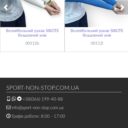
Волейбольний рукав SIBOTE
Волейбольний рукав SIBOTE
безшовний унів
безшовний унів
00112b
00112l
SPORT-NON-STOP.COM.UA
+38(066) 199-40-88
info@sport-non-stop.com.ua
Графік роботи: 8:00 - 17:00