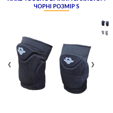
ЧОРНІ РОЗМІР S
❮
❯