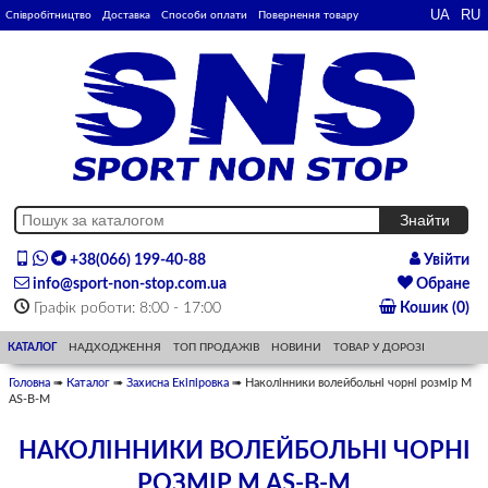
Співробітництво
Доставка
Способи оплати
Повернення товару
+38(066) 199-40-88
Увійти
info@sport-non-stop.com.ua
Обране
Графік роботи: 8:00 - 17:00
Кошик (0)
КАТАЛОГ
НАДХОДЖЕННЯ
ТОП ПРОДАЖІВ
НОВИНИ
ТОВАР У ДОРОЗІ
Головна
➠
Каталог
➠
Захисна Екіпіровка
➠ Наколінники волейбольні чорні розмір М
AS-B-M
НАКОЛІННИКИ ВОЛЕЙБОЛЬНІ ЧОРНІ
РОЗМІР М AS-B-M