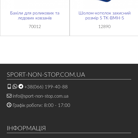
Бахіли для роликових та
Шолом-котелок захисний
ледових ковзанів
розмір S TK-ВМН-S
70012
12890
SPORT-NON-STOP.COM.UA
+38(066) 199-40-88
info@sport-non-stop.com.ua
Графік роботи: 8:00 - 17:00
ІНФОРМАЦІЯ