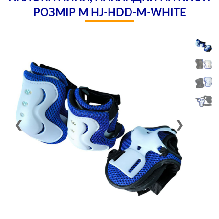
РОЗМІР M HJ-HDD-М-WHITE
❮
❯