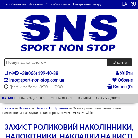
Співробітництво
Доставка
Способи оплати
Повернення товару
+38(066) 199-40-88
Увійти
info@sport-non-stop.com.ua
Обране
Графік роботи: 8:00 - 17:00
Кошик (0)
КАТАЛОГ
НАДХОДЖЕННЯ
ТОП ПРОДАЖІВ
НОВИНИ
ТОВАР У ДОРОЗІ
Головна
➠
Каталог
➠
Захисне Екіпірування
➠ Захист роликовий наколінники,
налокітники, накладки на кисті розмір M HJ-HDD-М-white
ЗАХИСТ РОЛИКОВИЙ НАКОЛІННИКИ,
НАЛОКІТНИКИ, НАКЛАДКИ НА КИСТІ