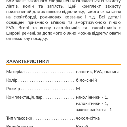
Комплект захисного спорядження складається із захисту
ліктів, колін та зап'ясть. Цей комплект захисту
призначений для активного відпочинку, такого як катання
на скейтборді, роликових ковзанах і т.д. Всі деталі
оснащені приємною м'якою та амортизуючою піною
EVA. Вгорі та внизу наколінників та налокітників є
широкі ремені, за допомогою яких можна відрегулювати
оптимальну посадку.
ХАРАКТЕРИСТИКИ
Матеріал
пластик, EVA, тканина
Колір
біло-синій
Розмір
М
Комплектація, пар
наколінники - 1,
налокітники - 1,
захист зап'ястя - 1
Тип упаковки
чохол-сітка
Виробництво
Китай