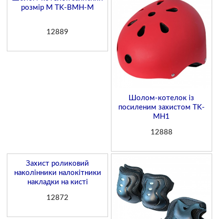
розмір М TK-ВМН-М
12889
Шолом-котелок із
посиленим захистом TK-
MH1
12888
Захист роликовий
наколінники налокітники
накладки на кисті
12872