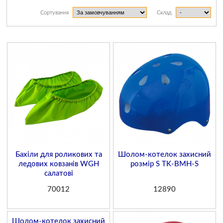
Сортування
Склад
Бахіли для роликових та
Шолом-котелок захисний
ледових ковзанів WGH
розмір S TK-ВМН-S
салатові
70012
12890
Шолом-котелок захисний