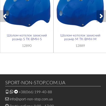
Шолом-котелок захисний
Шолом-котелок захисний
розмір S TK-ВМН-S
розмір М TK-ВМН-М
12890
12889
SPORT-NON-STOP.COM.UA
+38(066) 199-40-88
info@sport-non-stop.com.ua