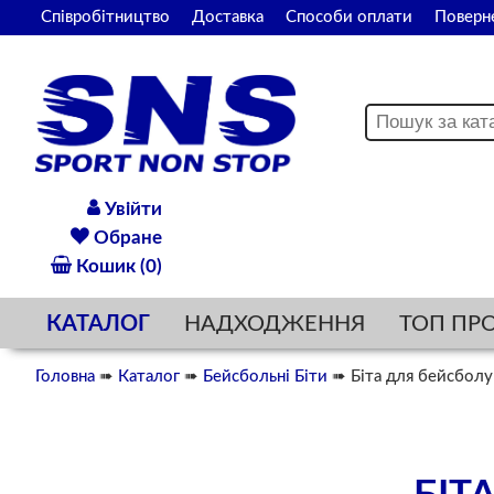
Співробітництво
Доставка
Способи оплати
Поверн
Увійти
Обране
Кошик (0)
КАТАЛОГ
НАДХОДЖЕННЯ
ТОП ПР
Головна
➠
Каталог
➠
Бейсбольні Біти
➠ Біта для бейсболу