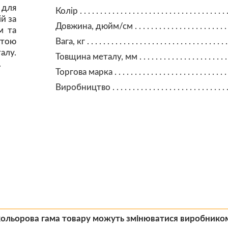
для
Колір
й за
Довжина, дюйм/см
м та
итою
Вага, кг
алу.
Товщина металу, мм
.
Торгова марка
Виробництво
кольорова гама товару можуть змінюватися виробнико