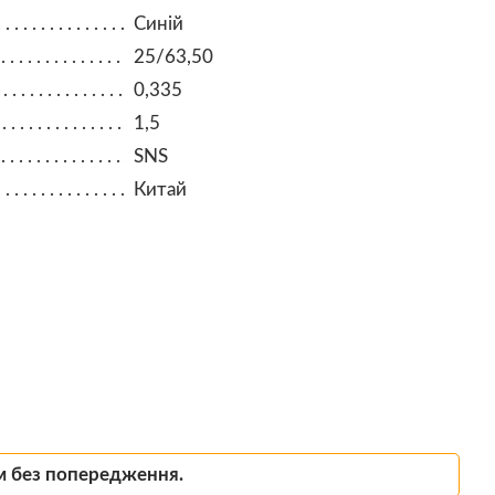
Синій
25/63,50
0,335
1,5
SNS
Китай
м без попередження.