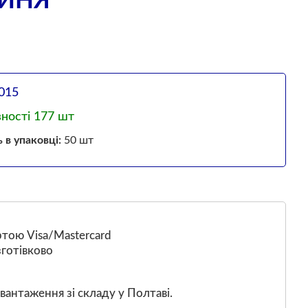
СИНЯ
015
вності 177 шт
ь в упаковці:
50 шт
тою Visa/Mastercard
готівково
вантаження зі складу у Полтаві.