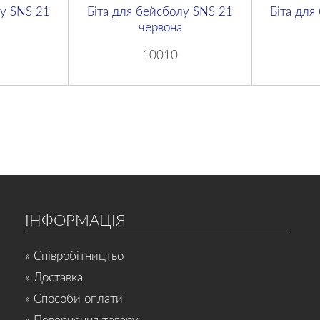
лу SNS 21
Біта для бейсболу SNS 21
Біта для
червона
10010
ІНФОРМАЦІЯ
» Співробітництво
» Доставка
» Способи оплати