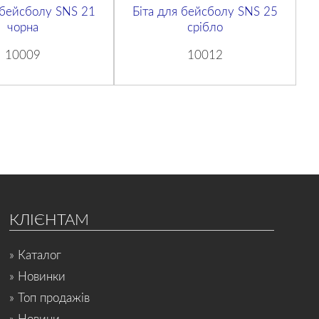
 бейсболу SNS 21
Біта для бейсболу SNS 25
чорна
срібло
10009
10012
КЛІЄНТАМ
» Каталог
» Новинки
» Топ продажів