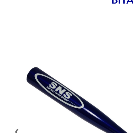
БІТ
❮