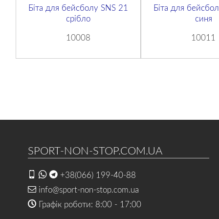
Біта для бейсболу SNS 21
Біта для бейсбо
срібло
синя
10008
10011
SPORT-NON-STOP.COM.UA
+38(066) 199-40-88
info@sport-non-stop.com.ua
Графік роботи: 8:00 - 17:00