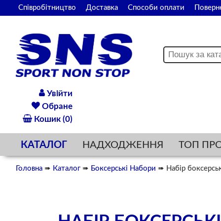
Співробітництво
Доставка
Способи оплати
Поверн
Увійти
Обране
Кошик (0)
КАТАЛОГ
НАДХОДЖЕННЯ
ТОП ПР
Головна
➠
Каталог
➠
Боксерські Набори
➠ Набір боксерсь