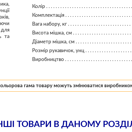
ика,
Колір
ції
Комплектація
ків,
уючи
Вага набору, кг
 для
Висота мішка, см
ь та
Діаметр мішка, см
Розмір рукавичок, унц
Виробництво
кольорова гама товару можуть змінюватися виробнико
НШІ ТОВАРИ В ДАНОМУ РОЗДІ