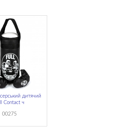
ксерський дитячий
ll Contact ч
00275