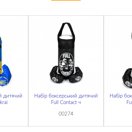
й дитячий
Набір боксерський дитячий
Набір бо
krai
Full Contact ч
Fu
00274