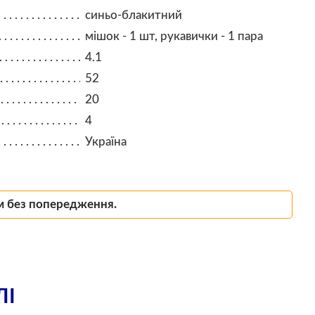
синьо-блакитний
мішок - 1 шт, рукавички - 1 пара
4.1
52
20
4
Україна
м без попередження.
ЛІ