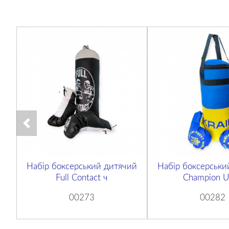
Набір боксерський дитячий
Набір боксерськи
Full Contact ч
Champion U
00273
00282