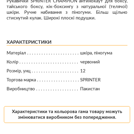
Рукавички SPRINTER CHAMPION антинокаут для боксу,
тайського боксу, кік-боксингу з натуральної (телячої)
шкіри. Ручне набивання з піногуми. Більш щільно
стиснутий кулак. Широкі плоскі подушки.
ХАРАКТЕРИСТИКИ
Матеріал
шкіра, піногума
Колір
червоний
Розмір, унц
12
Торгова марка
SPRINTER
Виробництво
Пакистан
Характеристики та кольорова гама товару можуть
змінюватися виробником без попередження.