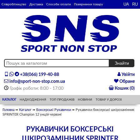
Співробітництво
Доставка
Способи оплати
Повернення товару
+38(066) 199-40-88
Увійти
info@sport-non-stop.com.ua
Обране
Графік роботи: 8:00 - 17:00
Кошик (0)
КАТАЛОГ
НАДХОДЖЕННЯ
ТОП ПРОДАЖІВ
НОВИНИ
ТОВАР У ДОРОЗІ
Головна
➠
Каталог
➠
Боксерські Рукавички
➠ Рукавички боксерські шкірозамінник
SPRINTER Champion 12 унцій червоні
РУКАВИЧКИ БОКСЕРСЬКІ
ШКІРОЗАМІННИК SPRINTER