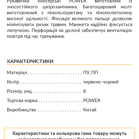
Рукавички боксерські POWER виготовлені із
зносостійкого шкірозамінника. Багатошаровий молт
виготовлений з пінополіуретану та пінополіетилену
високої щільності. Фіксація великого пальця дозволяє
мінімізувати ризик травми. Манжета надійно фіксується
липучкою. Перфорація на долоні забезпечує вентиляцію
повітря під час тренування.
ХАРАКТЕРИСТИКИ
Матеріал
ПУ, ПП
Колір
червоно-чорний
Розмір, унц
8
Торгова марка
POWER
Виробництво
Китай
Характеристики та кольорова гама товару можуть