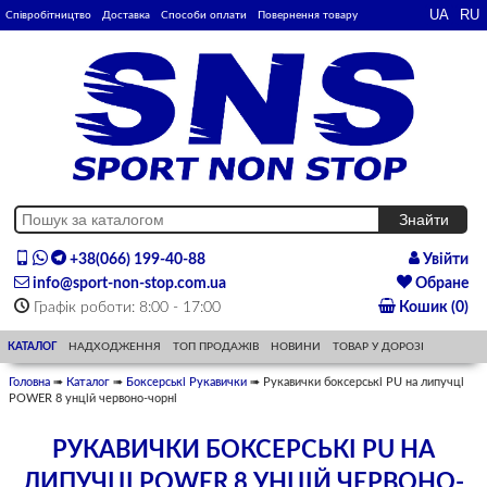
Співробітництво
Доставка
Способи оплати
Повернення товару
+38(066) 199-40-88
Увійти
info@sport-non-stop.com.ua
Обране
Графік роботи: 8:00 - 17:00
Кошик (0)
КАТАЛОГ
НАДХОДЖЕННЯ
ТОП ПРОДАЖІВ
НОВИНИ
ТОВАР У ДОРОЗІ
Головна
➠
Каталог
➠
Боксерські Рукавички
➠ Рукавички боксерські PU на липучці
POWER 8 унцій червоно-чорні
РУКАВИЧКИ БОКСЕРСЬКІ PU НА
ЛИПУЧЦІ POWER 8 УНЦІЙ ЧЕРВОНО-