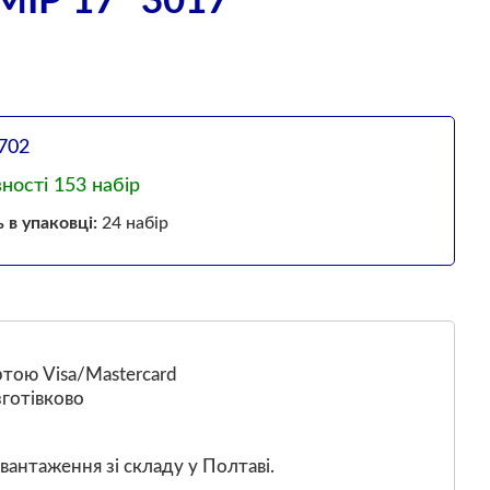
ІР 17" 3017
702
вності 153 набір
ь в упаковці:
24 набір
тою Visa/Mastercard
готівково
вантаження зі складу у Полтаві.