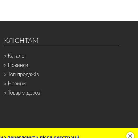
КЛІЄНТАМ
» Каталог
» Новинки
» Топ продажів
» Новини
» Товар у дорозі
а переглянути після реєстрації.