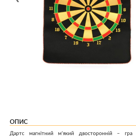
ОПИС
Дартс магнітний м’який двосторонній – гра