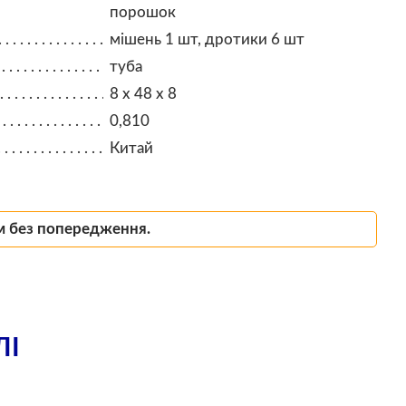
порошок
мішень 1 шт, дротики 6 шт
туба
8 x 48 x 8
0,810
Китай
м без попередження.
ЛІ