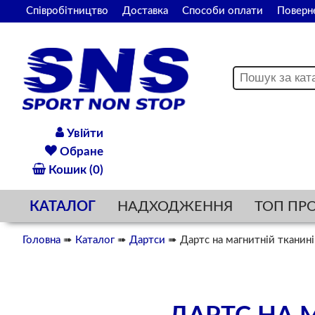
Співробітництво
Доставка
Способи оплати
Поверн
Увійти
Обране
Кошик (0)
КАТАЛОГ
НАДХОДЖЕННЯ
ТОП ПР
Головна
➠
Каталог
➠
Дартси
➠ Дартс на магнитній тканині