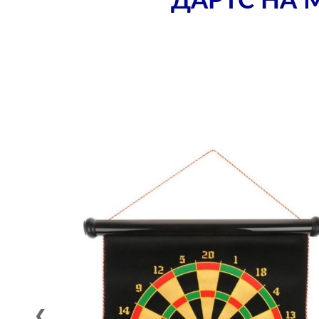
ДАРТС НА М
❮