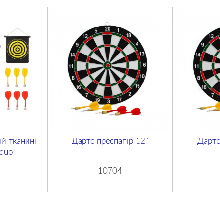
ій тканині
Дартс преспапір 12"
Дартс
quo
10704