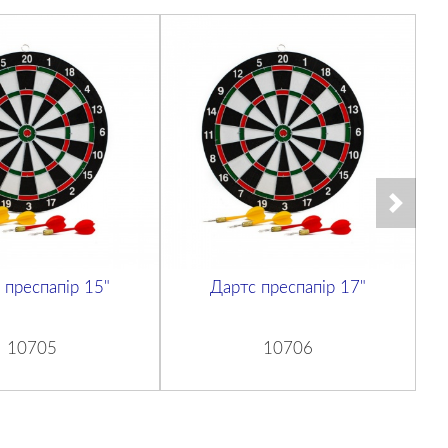
 преспапір 15"
Дартс преспапір 17"
10705
10706