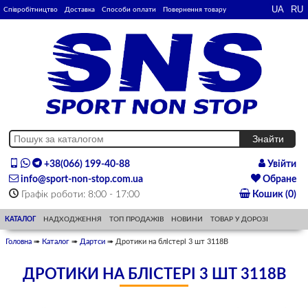
Співробітництво
Доставка
Способи оплати
Повернення товару
+38(066) 199-40-88
Увійти
info@sport-non-stop.com.ua
Обране
Графік роботи: 8:00 - 17:00
Кошик (0)
КАТАЛОГ
НАДХОДЖЕННЯ
ТОП ПРОДАЖІВ
НОВИНИ
ТОВАР У ДОРОЗІ
Головна
➠
Каталог
➠
Дартси
➠ Дротики на блістері 3 шт 3118B
ДРОТИКИ НА БЛІСТЕРІ 3 ШТ 3118B