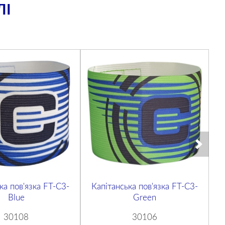
ЛІ
ка пов'язка FT-C3-
Капітанська пов'язка FT-C3-
К
Blue
Green
30108
30106