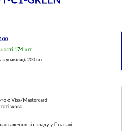
T-C1-GREEN
100
вності 174 шт
ь в упаковці:
200 шт
тою Visa/Mastercard
готівково
вантаження зі складу у Полтаві.