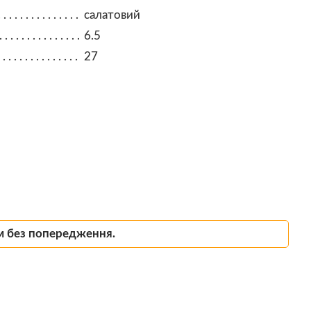
салатовий
6.5
27
м без попередження.