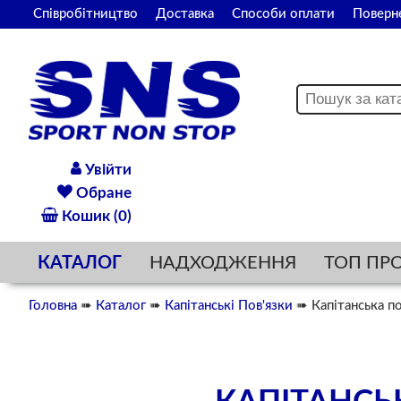
Співробітництво
Доставка
Способи оплати
Поверн
Увійти
Обране
Кошик (0)
КАТАЛОГ
НАДХОДЖЕННЯ
ТОП ПР
Головна
➠
Каталог
➠
Капітанські Пов'язки
➠ Капітанська по