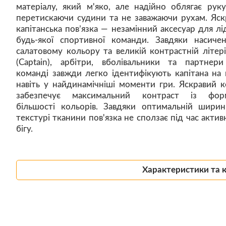
матеріалу, який м'яко, але надійно облягає руку
перетискаючи судини та не заважаючи рухам. Яск
капітанська пов’язка — незамінний аксесуар для лі
будь-якої спортивної команди. Завдяки насиче
салатовому кольору та великій контрастній літері
(Captain), арбітри, вболівальники та партнер
команді завжди легко ідентифікують капітана на 
навіть у найдинамічніші моменти гри. Яскравий к
забезпечує максимальний контраст із фор
більшості кольорів. Завдяки оптимальній ширин
текстурі тканини пов'язка не сползає під час актив
бігу.
Характеристики та 