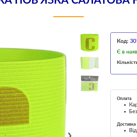
КА ПОВ'ЯЗКА САЛАТОВА F
Код:
30
Є в ная
Кількіст
Оплата
Кар
Без
Доставка
Від
❯