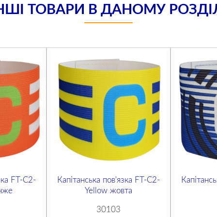
НШІ ТОВАРИ В ДАНОМУ РОЗДІ
зка FT-C2-
Капітанська пов'язка FT-C2-
Капітансь
нже
Yellow жовта
30103