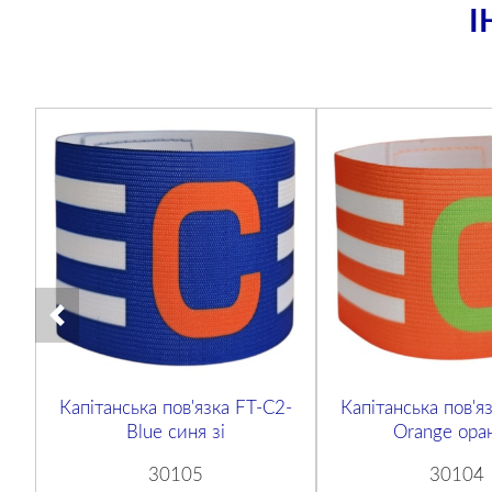
І
Капітанська пов'язка FT-C2-
Капітанська пов'я
Blue синя зі
Orange ора
30105
30104