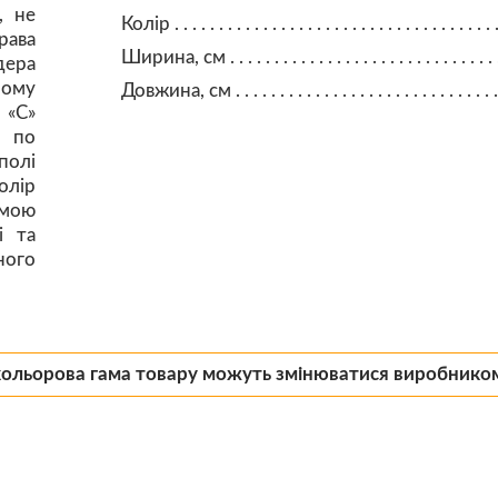
, не
Колір
рава
Ширина, см
дера
ному
Довжина, см
 «C»
и по
полі
олір
мою
і та
ного
кольорова гама товару можуть змінюватися виробнико