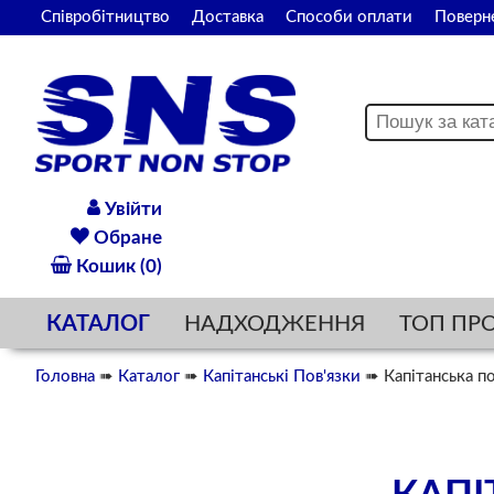
Співробітництво
Доставка
Способи оплати
Поверн
Увійти
Обране
Кошик (0)
КАТАЛОГ
НАДХОДЖЕННЯ
ТОП ПР
Головна
➠
Каталог
➠
Капітанські Пов'язки
➠ Капітанська по