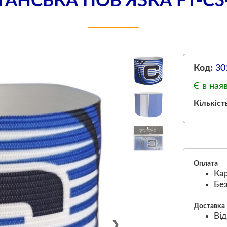
ТАНСЬКА ПОВ'ЯЗКА FT-C3
Код:
30
Є в ная
Кількіст
Оплата
Кар
Без
Доставка
Від
❯