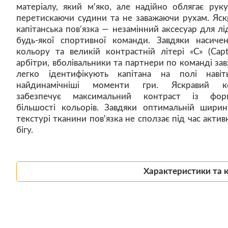
матеріалу, який м'яко, але надійно облягає руку
перетискаючи судини та не заважаючи рухам. Яск
капітанська пов’язка — незамінний аксесуар для лі
будь-якої спортивної команди. Завдяки насиче
кольору та великій контрастній літері «C» (Capta
арбітри, вболівальники та партнери по команді за
легко ідентифікують капітана на полі наві
найдинамічніші моменти гри. Яскравий ко
забезпечує максимальний контраст із фор
більшості кольорів. Завдяки оптимальній ширин
текстурі тканини пов'язка не сползає під час актив
бігу.
Характеристики та 