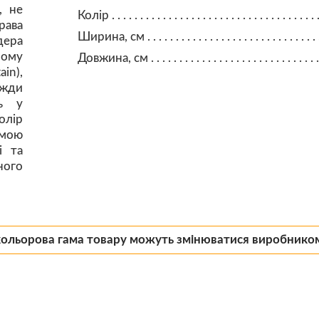
, не
Колір
рава
Ширина, см
дера
ному
Довжина, см
in),
вжди
ть у
лір
мою
і та
ного
кольорова гама товару можуть змінюватися виробнико