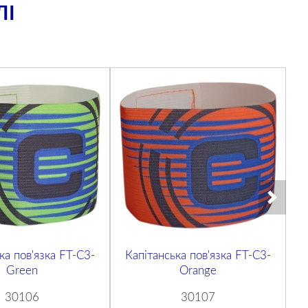
ЛІ
ка пов'язка FT-C3-
Капітанська пов'язка FT-C3-
Ка
Green
Orange
30106
30107