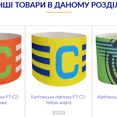
НШІ ТОВАРИ В ДАНОМУ РОЗДІ
зка FT-C2-
Капітанська пов'язка FT-C2-
Капітансь
нже
Yellow жовта
30103