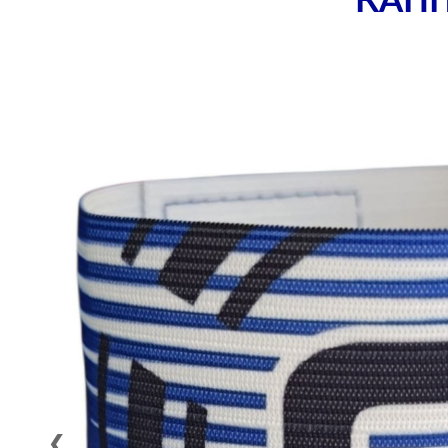
КАПІ
❮