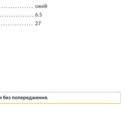
синій
6.5
27
м без попередження.