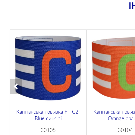
І
Капітанська пов'язка FT-C2-
Капітанська пов'я
Blue синя зі
Orange ора
30105
30104