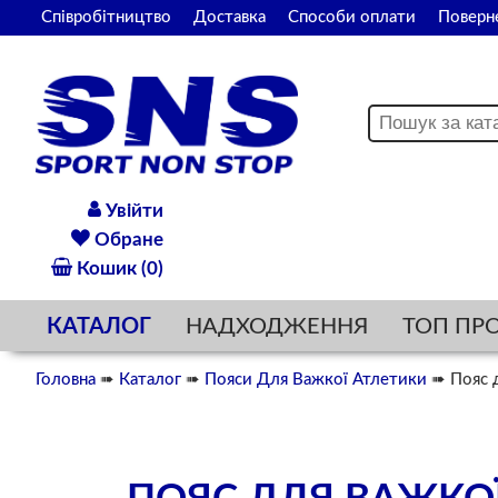
Співробітництво
Доставка
Способи оплати
Поверн
Увійти
Обране
Кошик (0)
КАТАЛОГ
НАДХОДЖЕННЯ
ТОП ПР
Головна
➠
Каталог
➠
Пояси Для Важкої Атлетики
➠ Пояс д