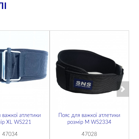
ЛІ
 важкої атлетики
Пояс для важкої атлетики
мір XL WS221
розмір М WS2334
47034
47028