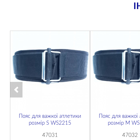
І
Пояс для важкої атлетики
Пояс для важкої
розмір S WS2215
розмір М W
47031
47032