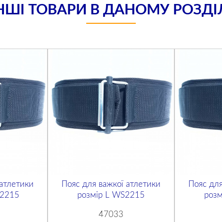
НШІ ТОВАРИ В ДАНОМУ РОЗДІ
 атлетики
Пояс для важкої атлетики
Пояс для
S2215
розмір L WS2215
роз
47033