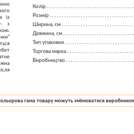
інно
Колір
ного
Розмір
а із
 – з
Ширина, см
кою.
Довжина, см
чки"
Тип упаковки
ься
бет
Торгова марка
атне
Виробництво
жна
ісля
кольорова гама товару можуть змінюватися виробнико