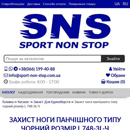
Співробітництво
Доставка
Способи оплати
Повернення товару
+38(066) 199-40-88
Увійти
info@sport-non-stop.com.ua
Обране
Графік роботи: 8:00 - 17:00
Кошик (0)
КАТАЛОГ
НАДХОДЖЕННЯ
ТОП ПРОДАЖІВ
НОВИНИ
ТОВАР У ДОРОЗІ
Головна
➠
Каталог
➠
Захист Для Єдиноборств
➠ Захист ноги панчішного типу
чорний розмір L 748-3L-Ч
ЗАХИСТ НОГИ ПАНЧІШНОГО ТИПУ
ЧОРНИЙ РОЗМІР L 748-3L-Ч