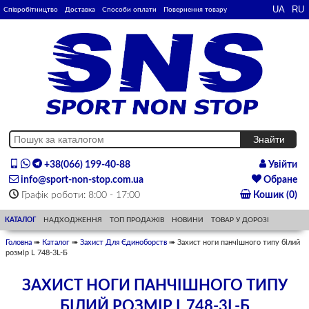
Співробітництво
Доставка
Способи оплати
Повернення товару
+38(066) 199-40-88
Увійти
info@sport-non-stop.com.ua
Обране
Графік роботи: 8:00 - 17:00
Кошик (0)
КАТАЛОГ
НАДХОДЖЕННЯ
ТОП ПРОДАЖІВ
НОВИНИ
ТОВАР У ДОРОЗІ
Головна
➠
Каталог
➠
Захист Для Єдиноборств
➠ Захист ноги панчішного типу білий
розмір L 748-3L-Б
ЗАХИСТ НОГИ ПАНЧІШНОГО ТИПУ
БІЛИЙ РОЗМІР L 748-3L-Б