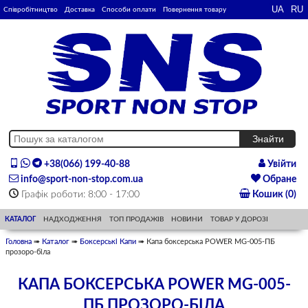
Співробітництво
Доставка
Способи оплати
Повернення товару
+38(066) 199-40-88
Увійти
info@sport-non-stop.com.ua
Обране
Графік роботи: 8:00 - 17:00
Кошик (0)
КАТАЛОГ
НАДХОДЖЕННЯ
ТОП ПРОДАЖІВ
НОВИНИ
ТОВАР У ДОРОЗІ
Головна
➠
Каталог
➠
Боксерські Капи
➠ Капа боксерська POWER MG-005-ПБ
прозоро-біла
КАПА БОКСЕРСЬКА POWER MG-005-
ПБ ПРОЗОРО-БІЛА