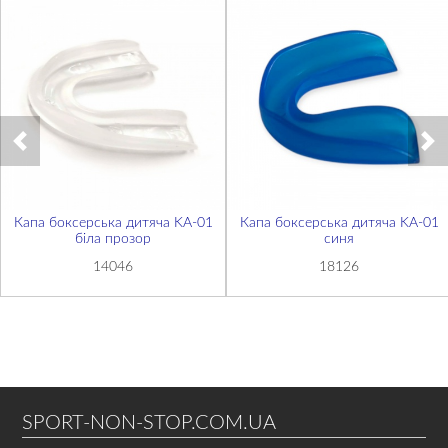
Капа боксерська дитяча KA-01
Капа боксерська дитяча KA-01
біла прозор
синя
14046
18126
SPORT-NON-STOP.COM.UA