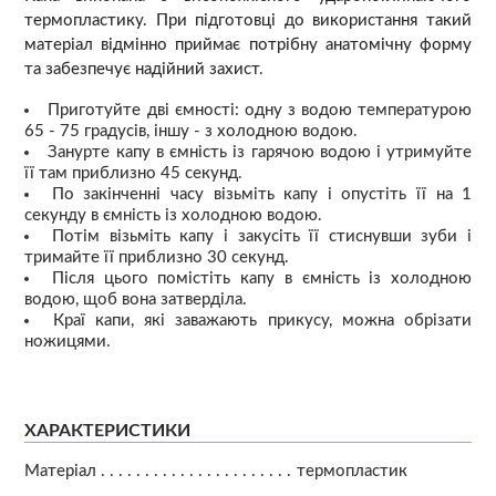
термопластику. При підготовці до використання такий
матеріал відмінно приймає потрібну анатомічну форму
та забезпечує надійний захист.
Приготуйте дві ємності: одну з водою температурою
65 - 75 градусів, іншу - з холодною водою.
Занурте капу в ємність із гарячою водою і утримуйте
її там приблизно 45 секунд.
По закінченні часу візьміть капу і опустіть її на 1
секунду в ємність із холодною водою.
Потім візьміть капу і закусіть її стиснувши зуби і
тримайте її приблизно 30 секунд.
Після цього помістіть капу в ємність із холодною
водою, щоб вона затверділа.
Краї капи, які заважають прикусу, можна обрізати
ножицями.
ХАРАКТЕРИСТИКИ
Матеріал
термопластик