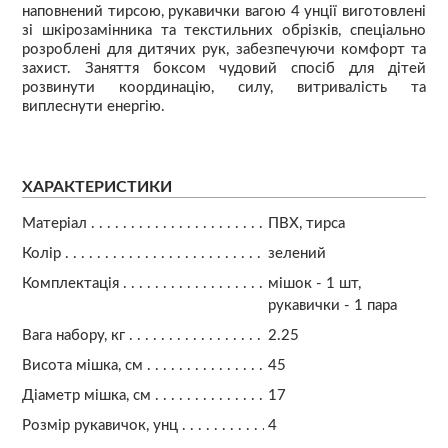
наповнений тирсою, рукавички вагою 4 унції виготовлені
зі шкірозамінника та текстильних обрізків, спеціально
розроблені для дитячих рук, забезпечуючи комфорт та
захист. Заняття боксом чудовий спосіб для дітей
розвинути координацію, силу, витривалість та
виплеснути енергію.
ХАРАКТЕРИСТИКИ
Матеріал
ПВХ, тирса
Колір
зелений
Комплектація
мішок - 1 шт,
рукавички - 1 пара
Вага набору, кг
2.25
Висота мішка, см
45
Діаметр мішка, см
17
Розмір рукавичок, унц
4