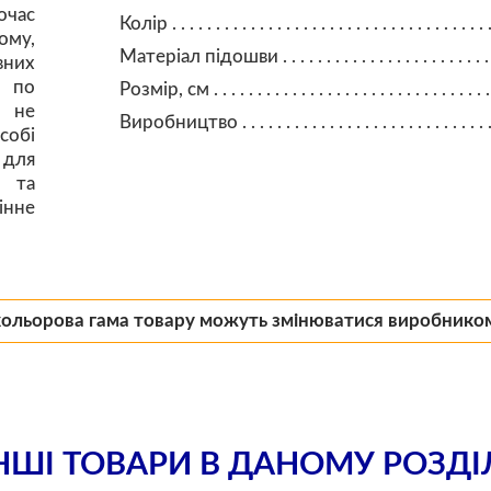
очас
Колір
ому,
Матеріал підошви
вних
а по
Розмір, см
, не
Виробництво
обі
 для
ю та
інне
кольорова гама товару можуть змінюватися виробнико
НШІ ТОВАРИ В ДАНОМУ РОЗДІ