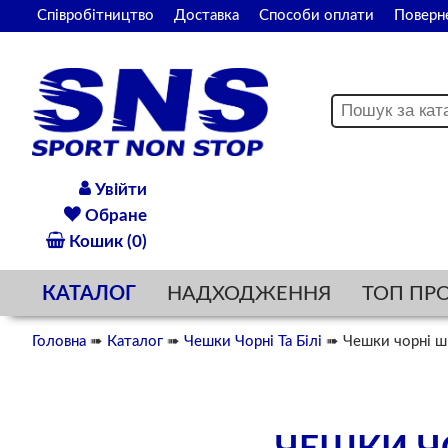
Співробітництво
Доставка
Способи оплати
Поверн
Увійти
Обране
Кошик (0)
КАТАЛОГ
НАДХОДЖЕННЯ
ТОП ПР
Головна
➠
Каталог
➠
Чешки Чорні Та Білі
➠ Чешки чорні шк