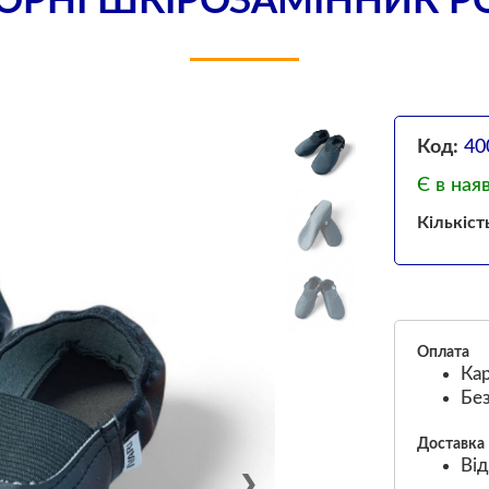
РНІ ШКІРОЗАМІННИК РО
Код:
40
Є в ная
Кількіст
Оплата
Кар
Без
Доставка
Від
❯