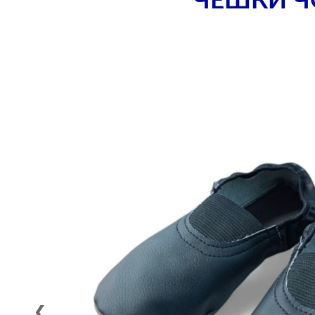
ЧЕШКИ ЧО
❮