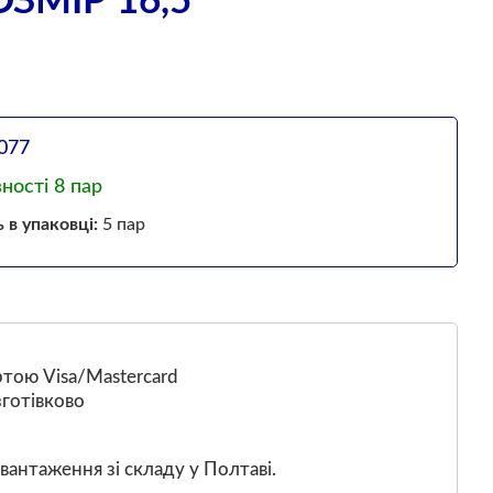
ЗМІР 16,5
077
вності 8 пар
ь в упаковці:
5 пар
тою Visa/Mastercard
готівково
вантаження зі складу у Полтаві.