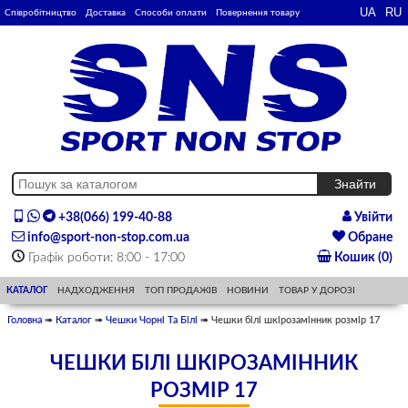
Співробітництво
Доставка
Способи оплати
Повернення товару
+38(066) 199-40-88
Увійти
info@sport-non-stop.com.ua
Обране
Графік роботи: 8:00 - 17:00
Кошик (0)
КАТАЛОГ
НАДХОДЖЕННЯ
ТОП ПРОДАЖІВ
НОВИНИ
ТОВАР У ДОРОЗІ
Головна
➠
Каталог
➠
Чешки Чорні Та Білі
➠ Чешки білі шкірозамінник розмір 17
ЧЕШКИ БІЛІ ШКІРОЗАМІННИК
РОЗМІР 17