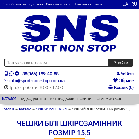
Співробітництво
Доставка
Способи оплати
Повернення товару
+38(066) 199-40-88
Увійти
info@sport-non-stop.com.ua
Обране
Графік роботи: 8:00 - 17:00
Кошик (0)
КАТАЛОГ
НАДХОДЖЕННЯ
ТОП ПРОДАЖІВ
НОВИНИ
ТОВАР У ДОРОЗІ
Головна
➠
Каталог
➠
Чешки Чорні Та Білі
➠ Чешки білі шкірозамінник розмір 15,5
ЧЕШКИ БІЛІ ШКІРОЗАМІННИК
РОЗМІР 15,5