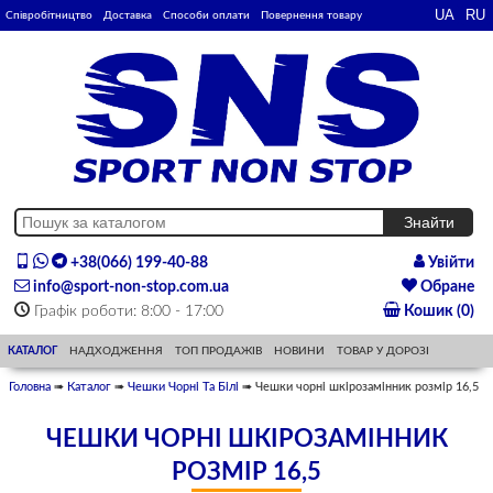
Співробітництво
Доставка
Способи оплати
Повернення товару
+38(066) 199-40-88
Увійти
info@sport-non-stop.com.ua
Обране
Графік роботи: 8:00 - 17:00
Кошик (0)
КАТАЛОГ
НАДХОДЖЕННЯ
ТОП ПРОДАЖІВ
НОВИНИ
ТОВАР У ДОРОЗІ
Головна
➠
Каталог
➠
Чешки Чорні Та Білі
➠ Чешки чорні шкірозамінник розмір 16,5
ЧЕШКИ ЧОРНІ ШКІРОЗАМІННИК
РОЗМІР 16,5