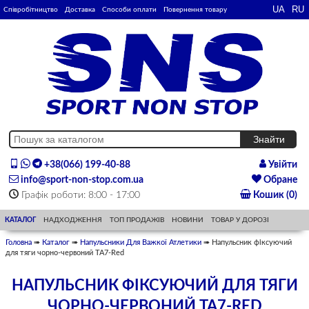
Співробітництво
Доставка
Способи оплати
Повернення товару
+38(066) 199-40-88
Увійти
info@sport-non-stop.com.ua
Обране
Графік роботи: 8:00 - 17:00
Кошик (0)
КАТАЛОГ
НАДХОДЖЕННЯ
ТОП ПРОДАЖІВ
НОВИНИ
ТОВАР У ДОРОЗІ
Головна
➠
Каталог
➠
Напульсники Для Важкої Атлетики
➠ Напульсник фіксуючий
для тяги чорно-червоний ТА7-Red
НАПУЛЬСНИК ФІКСУЮЧИЙ ДЛЯ ТЯГИ
ЧОРНО-ЧЕРВОНИЙ ТА7-RED