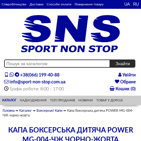
Співробітництво
Доставка
Способи оплати
Повернення товару
+38(066) 199-40-88
Увійти
info@sport-non-stop.com.ua
Обране
Графік роботи: 8:00 - 17:00
Кошик (0)
КАТАЛОГ
НАДХОДЖЕННЯ
ТОП ПРОДАЖІВ
НОВИНИ
ТОВАР У ДОРОЗІ
Головна
➠
Каталог
➠
Боксерські Капи
➠ Капа боксерська дитяча POWER MG-004-
ЧЖ чорно-жовта
КАПА БОКСЕРСЬКА ДИТЯЧА POWER
MG-004-ЧЖ ЧОРНО-ЖОВТА