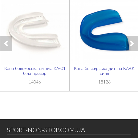
Капа боксерська дитяча KA-01
Капа боксерська дитяча KA-01
біла прозор
синя
14046
18126
SPORT-NON-STOP.COM.UA