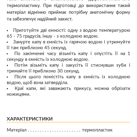
термопластику. При підготовці до використання такий
матеріал відмінно приймає потрібну анатомічну форму
та забезпечує надійний захист.
Приготуйте дві ємності: одну з водою температурою
65 - 75 градусів, іншу - з холодною водою.
Занурте капу в ємність із гарячою водою і утримуйте
її там приблизно 45 секунд.
По закінченні часу візьміть капу і опустіть її на 1
секунду в ємність із холодною водою.
Потім візьміть капу і закусіть її стиснувши зуби і
тримайте її приблизно 30 секунд.
Після цього помістіть капу в ємність із холодною
водою, щоб вона затверділа.
Краї капи, які заважають прикусу, можна обрізати
ножицями.
ХАРАКТЕРИСТИКИ
Матеріал
термопластик