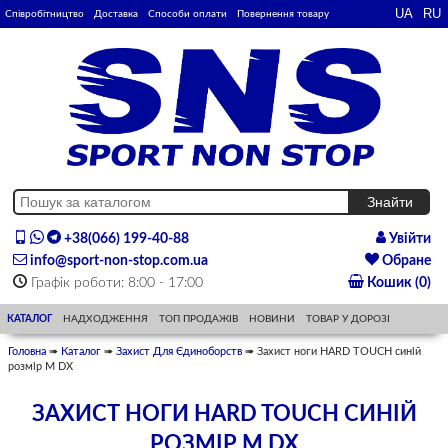
Співробітництво
Доставка
Способи оплати
Повернення товару
+38(066) 199-40-88
Увійти
info@sport-non-stop.com.ua
Обране
Графік роботи: 8:00 - 17:00
Кошик (0)
КАТАЛОГ
НАДХОДЖЕННЯ
ТОП ПРОДАЖІВ
НОВИНИ
ТОВАР У ДОРОЗІ
Головна
➠
Каталог
➠
Захист Для Єдиноборств
➠ Захист ноги HARD TOUCH синій
розмір M DX
ЗАХИСТ НОГИ HARD TOUCH СИНІЙ
РОЗМІР M DX