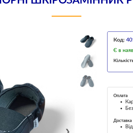
ОРНІ ШКІРОЗАМІННИК Р
Код:
40
Є в ная
Кількіст
Оплата
Кар
Без
Доставка
Від
❯