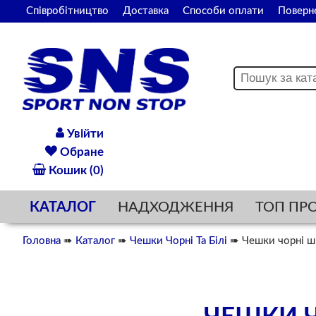
Співробітництво
Доставка
Способи оплати
Поверн
Увійти
Обране
Кошик (0)
КАТАЛОГ
НАДХОДЖЕННЯ
ТОП ПР
Головна
➠
Каталог
➠
Чешки Чорні Та Білі
➠ Чешки чорні шк