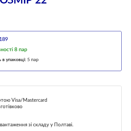
ОЗМІР 22
189
вності 8 пар
ь в упаковці:
5 пар
тою Visa/Mastercard
готівково
вантаження зі складу у Полтаві.