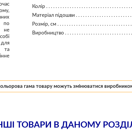
очас
Колір
ому,
Матеріал підошви
вних
а по
Розмір, см
, не
Виробництво
обі
 для
ю та
інне
кольорова гама товару можуть змінюватися виробнико
НШІ ТОВАРИ В ДАНОМУ РОЗДІ