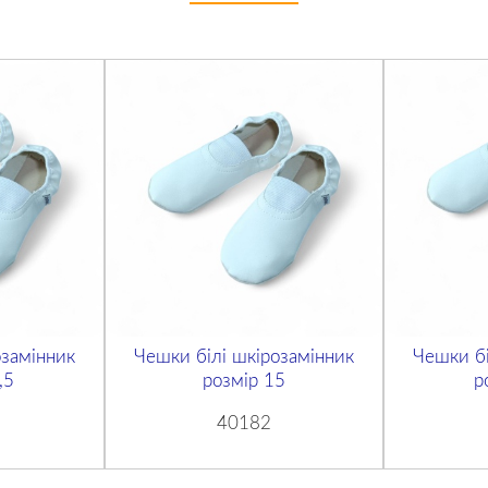
озамінник
Чешки білі шкірозамінник
Чешки бі
,5
розмір 15
р
40182