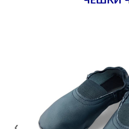
ЧЕШКИ Ч
❮