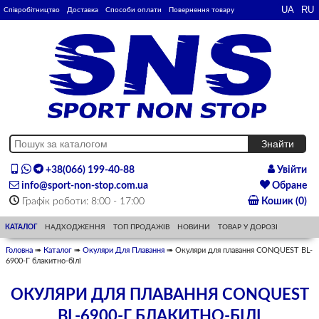
Співробітництво
Доставка
Способи оплати
Повернення товару
+38(066) 199-40-88
Увійти
info@sport-non-stop.com.ua
Обране
Графік роботи: 8:00 - 17:00
Кошик (0)
КАТАЛОГ
НАДХОДЖЕННЯ
ТОП ПРОДАЖІВ
НОВИНИ
ТОВАР У ДОРОЗІ
Головна
➠
Каталог
➠
Окуляри Для Плавання
➠ Окуляри для плавання CONQUEST BL-
6900-Г блакитно-білі
ОКУЛЯРИ ДЛЯ ПЛАВАННЯ CONQUEST
BL-6900-Г БЛАКИТНО-БІЛІ