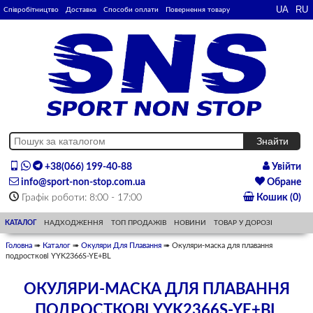
Співробітництво
Доставка
Способи оплати
Повернення товару
+38(066) 199-40-88
Увійти
info@sport-non-stop.com.ua
Обране
Графік роботи: 8:00 - 17:00
Кошик (0)
КАТАЛОГ
НАДХОДЖЕННЯ
ТОП ПРОДАЖІВ
НОВИНИ
ТОВАР У ДОРОЗІ
Головна
➠
Каталог
➠
Окуляри Для Плавання
➠ Окуляри-маска для плавання
подросткові YYK2366S-YE+BL
ОКУЛЯРИ-МАСКА ДЛЯ ПЛАВАННЯ
ПОДРОСТКОВІ YYK2366S-YE+BL