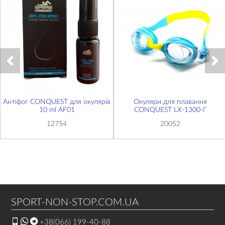
Антіфог CONQUEST для окулярів
Окуляри для плавання
10 ml AF01
CONQUEST LX-1300-Г
12754
20052
SPORT-NON-STOP.COM.UA
+38(066) 199-40-88