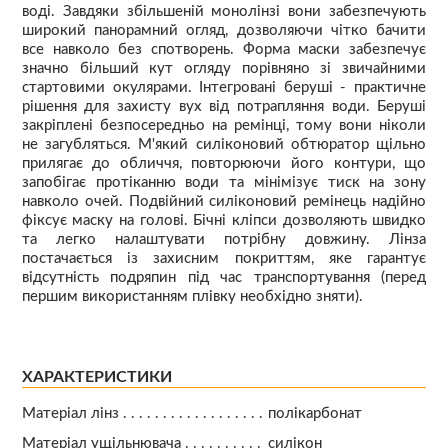
воді. Завдяки збільшеній монолінзі вони забезпечують
широкий панорамний огляд, дозволяючи чітко бачити
все навколо без спотворень. Форма маски забезпечує
значно більший кут огляду порівняно зі звичайними
стартовими окулярами. Інтегровані беруші - практичне
рішення для захисту вух від потрапляння води. Беруші
закріплені безпосередньо на ремінці, тому вони ніколи
не загубляться. М'який силіконовий обтюратор щільно
прилягає до обличчя, повторюючи його контури, що
запобігає протіканню води та мінімізує тиск на зону
навколо очей. Подвійний силіконовий ремінець надійно
фіксує маску на голові. Бічні кліпси дозволяють швидко
та легко налаштувати потрібну довжину. Лінза
постачається із захисним покриттям, яке гарантує
відсутність подряпин під час транспортування (перед
першим використанням плівку необхідно зняти).
ХАРАКТЕРИСТИКИ
Матеріал лінз
полікарбонат
Матеріал ущільнювача
силікон