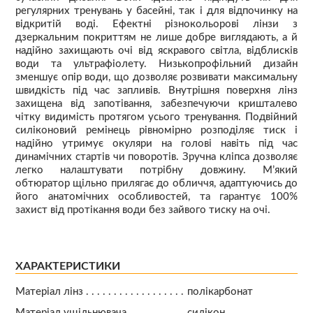
регулярних тренувань у басейні, так і для відпочинку на
відкритій воді. Ефектні різнокольорові лінзи з
дзеркальним покриттям не лише добре виглядають, а й
надійно захищають очі від яскравого світла, відблисків
води та ультрафіолету. Низькопрофільний дизайн
зменшує опір води, що дозволяє розвивати максимальну
швидкість під час запливів. Внутрішня поверхня лінз
захищена від запотівання, забезпечуючи кришталево
чітку видимість протягом усього тренування. Подвійний
силіконовий ремінець рівномірно розподіляє тиск і
надійно утримує окуляри на голові навіть під час
динамічних стартів чи поворотів. Зручна кліпса дозволяє
легко налаштувати потрібну довжину. М’який
обтюратор щільно прилягає до обличчя, адаптуючись до
його анатомічних особливостей, та гарантує 100%
захист від протікання води без зайвого тиску на очі.
ХАРАКТЕРИСТИКИ
Матеріал лінз
полікарбонат
Матеріал ущільнювача
силікон