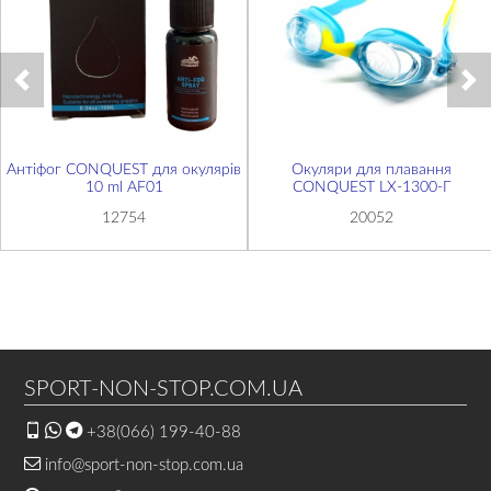
Антіфог CONQUEST для окулярів
Окуляри для плавання
10 ml AF01
CONQUEST LX-1300-Г
12754
20052
SPORT-NON-STOP.COM.UA
+38(066) 199-40-88
info@sport-non-stop.com.ua