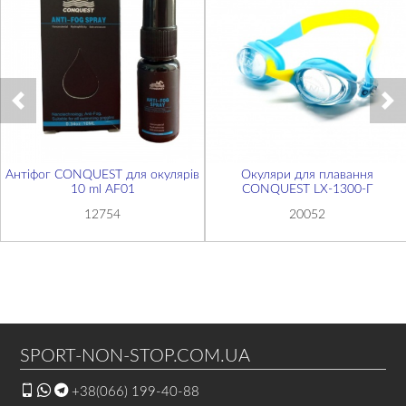
Антіфог CONQUEST для окулярів
Окуляри для плавання
10 ml AF01
CONQUEST LX-1300-Г
12754
20052
SPORT-NON-STOP.COM.UA
+38(066) 199-40-88