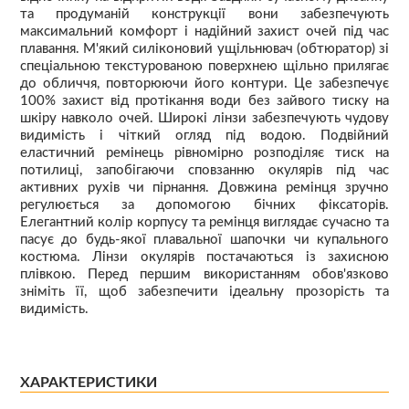
та продуманій конструкції вони забезпечують
максимальний комфорт і надійний захист очей під час
плавання. М'який силіконовий ущільнювач (обтюратор) зі
спеціальною текстурованою поверхнею щільно прилягає
до обличчя, повторюючи його контури. Це забезпечує
100% захист від протікання води без зайвого тиску на
шкіру навколо очей. Широкі лінзи забезпечують чудову
видимість і чіткий огляд під водою. Подвійний
еластичний ремінець рівномірно розподіляє тиск на
потилиці, запобігаючи сповзанню окулярів під час
активних рухів чи пірнання. Довжина ремінця зручно
регулюється за допомогою бічних фіксаторів.
Елегантний колір корпусу та ремінця виглядає сучасно та
пасує до будь-якої плавальної шапочки чи купального
костюма. Лінзи окулярів постачаються із захисною
плівкою. Перед першим використанням обов'язково
зніміть її, щоб забезпечити ідеальну прозорість та
видимість.
ХАРАКТЕРИСТИКИ