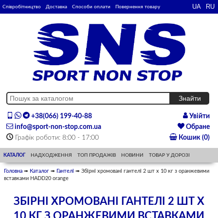
Співробітництво
Доставка
Способи оплати
Повернення товару
+38(066) 199-40-88
Увійти
info@sport-non-stop.com.ua
Обране
Графік роботи: 8:00 - 17:00
Кошик (0)
КАТАЛОГ
НАДХОДЖЕННЯ
ТОП ПРОДАЖІВ
НОВИНИ
ТОВАР У ДОРОЗІ
Головна
➠
Каталог
➠
Гантелі
➠ Збірні хромовані гантелі 2 шт х 10 кг з оранжевими
вставками HADD20 orange
ЗБІРНІ ХРОМОВАНІ ГАНТЕЛІ 2 ШТ Х
10 КГ З ОРАНЖЕВИМИ ВСТАВКАМИ