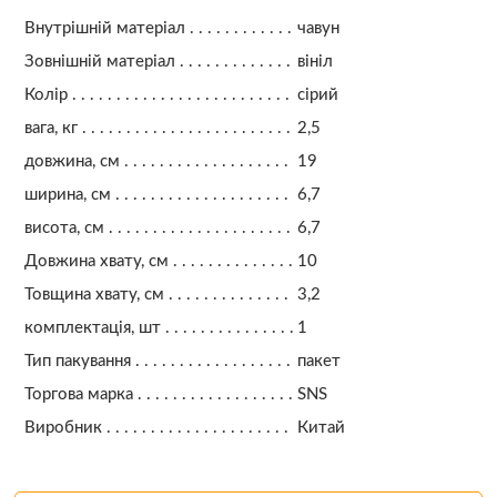
Внутрішній матеріал
чавун
Зовнішній матеріал
вініл
Колір
сірий
вага, кг
2,5
довжина, см
19
ширина, см
6,7
висота, см
6,7
Довжина хвату, см
10
Товщина хвату, см
3,2
комплектація, шт
1
Тип пакування
пакет
Торгова марка
SNS
Виробник
Китай