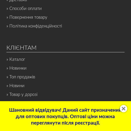
» Способи оплати
» Повернення товару
» Політика конфіденційності
КЛІЄНТАМ
» Каталог
» Новинки
» Топ продажів
» Новини
» Товар у дорозі
Шановний відвідувач! Даний сайт призначений
для оптових покупців. Оптові ціни можна
переглянути після реєстрації.
© 2022 Інтернет-магазин «СПОРТ-НОН-СТОП». Всі права захищені.