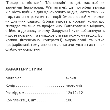
"Покер на кістках", "Монополія" тощо), масштабних
варгеймів (наприклад, Warhammer), де потрібна велика
кількість кубиків для одночасного кидка, математичних
ігор, навчання рахунку та теорії ймовірностей у школах
чи дитячих садках. Кубики мають глибокий колір, що
виглядає стильно та професійно. Виготовлені з міцного,
стійкого до зносу акрилу. Закруглені кути забезпечують
чудове ковзання та випадковість при кожному кидку. Білі
крапки (інтенсивно контрастні) вигравіювані та чітко
профарбовані, тому значення легко зчитувати навіть при
слабкому освітленні.
ХАРАКТЕРИСТИКИ
Матеріал
акрил
Колір
червоний
Розмір, мм
12х12х12
Комплектація, шт
100