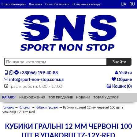
Співробітництво
Доставка
Способи оплати
Повернення товару
+38(066) 199-40-88
Увійти
info@sport-non-stop.com.ua
Обране
Графік роботи: 8:00 - 17:00
Кошик (0)
КАТАЛОГ
НАДХОДЖЕННЯ
ТОП ПРОДАЖІВ
НОВИНИ
ТОВАР У ДОРОЗІ
Головна
➠
Каталог
➠
Кубики Гральні
➠ Кубики гральні 12 мм червоні 100 шт в
упаковці TZ-12Y-Red
КУБИКИ ГРАЛЬНІ 12 ММ ЧЕРВОНІ 100
ШТ В УПАКОВЦІ TZ-12Y-RED