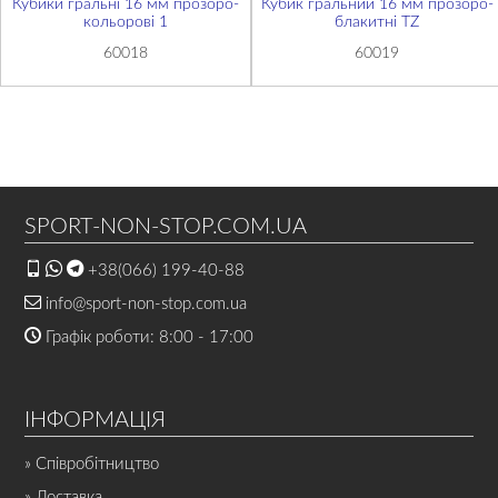
Кубики гральні 16 мм прозоро-
Кубик гральний 16 мм прозоро-
кольорові 1
блакитні TZ
60018
60019
SPORT-NON-STOP.COM.UA
+38(066) 199-40-88
info@sport-non-stop.com.ua
Графік роботи: 8:00 - 17:00
ІНФОРМАЦІЯ
» Співробітництво
» Доставка