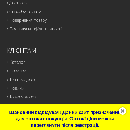
» Доставка
» Способи оплати
» Повернення товару
» Політика конфіденційності
КЛІЄНТАМ
» Каталог
» Новинки
» Топ продажів
» Новини
» Товар у дорозі
Шановний відвідувач! Даний сайт призначений
для оптових покупців. Оптові ціни можна
переглянути після реєстрації.
© 2022 Інтернет-магазин «СПОРТ-НОН-СТОП». Всі права захищені.