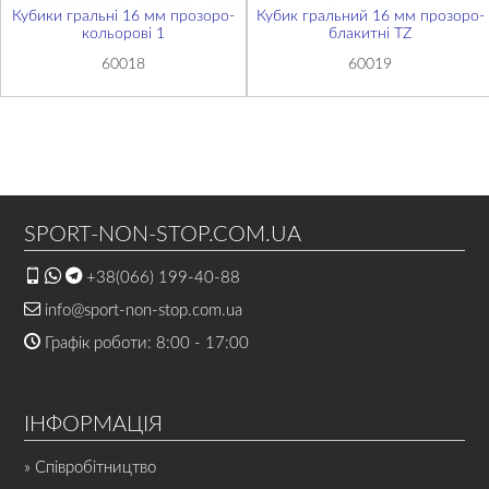
Кубики гральні 16 мм прозоро-
Кубик гральний 16 мм прозоро-
кольорові 1
блакитні TZ
60018
60019
SPORT-NON-STOP.COM.UA
+38(066) 199-40-88
info@sport-non-stop.com.ua
Графік роботи: 8:00 - 17:00
ІНФОРМАЦІЯ
» Співробітництво