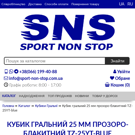
Співробітництво
Доставка
Способи оплати
Повернення товару
+38(066) 199-40-88
Увійти
info@sport-non-stop.com.ua
Обране
Графік роботи: 8:00 - 17:00
Кошик (0)
КАТАЛОГ
НАДХОДЖЕННЯ
ТОП ПРОДАЖІВ
НОВИНИ
ТОВАР У ДОРОЗІ
Головна
➠
Каталог
➠
Кубики Гральні
➠ Кубик гральний 25 мм прозоро-блакитний TZ-
25YT-blue
КУБИК ГРАЛЬНИЙ 25 ММ ПРОЗОРО-
БЛАКИТНИЙ TZ-25YT-BLUE