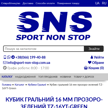
Співробітництво
Доставка
Способи оплати
Повернення товару
+38(066) 199-40-88
Увійти
info@sport-non-stop.com.ua
Обране
Графік роботи: 8:00 - 17:00
Кошик (0)
КАТАЛОГ
НАДХОДЖЕННЯ
ТОП ПРОДАЖІВ
НОВИНИ
ТОВАР У ДОРОЗІ
Головна
➠
Каталог
➠
Кубики Гральні
➠ Кубик гральний 16 мм прозоро-зелений TZ-
16YT-Green
КУБИК ГРАЛЬНИЙ 16 ММ ПРОЗОРО-
ЗЕЛЕНИЙ TZ-16YT-GREEN