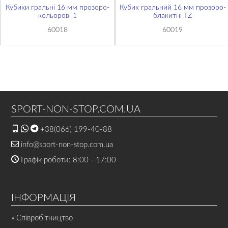
Кубики гральні 16 мм прозоро-
Кубик гральний 16 мм прозоро-
кольорові 1
блакитні TZ
60018
60019
SPORT-NON-STOP.COM.UA
+38(066) 199-40-88
info@sport-non-stop.com.ua
Графік роботи: 8:00 - 17:00
ІНФОРМАЦІЯ
» Співробітництво