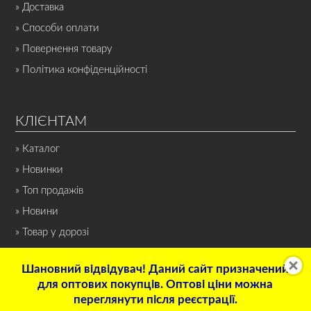
» Доставка
» Способи оплати
» Повернення товару
» Політика конфіденційності
КЛІЄНТАМ
» Каталог
» Новинки
» Топ продажів
» Новини
» Товар у дорозі
Шановний відвідувач! Даний сайт призначений
для оптових покупців. Оптові ціни можна
переглянути після реєстрації.
© 2022 Інтернет-магазин «СПОРТ-НОН-СТОП». Всі права захищені.