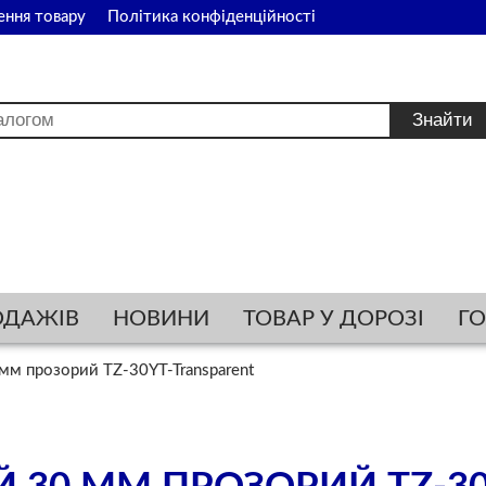
ення товару
Політика конфіденційності
ОДАЖІВ
НОВИНИ
ТОВАР У ДОРОЗІ
Г
мм прозорий TZ-30YT-Transparent