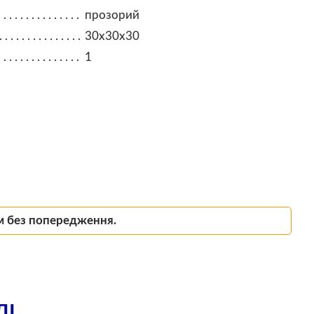
прозорий
30х30х30
1
м без попередження.
ЛІ