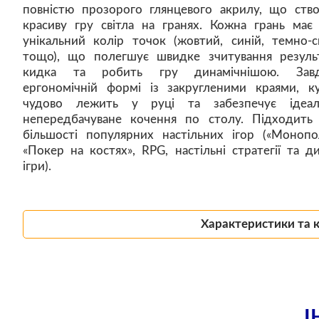
повністю прозорого глянцевого акрилу, що ств
красиву гру світла на гранях. Кожна грань має 
унікальний колір точок (жовтий, синій, темно-с
тощо), що полегшує швидке зчитування резуль
кидка та робить гру динамічнішою. Завд
ергономічній формі із закругленими краями, к
чудово лежить у руці та забезпечує ідеал
непередбачуване кочення по столу. Підходить
більшості популярних настільних ігор («Монопол
«Покер на костях», RPG, настільні стратегії та ди
ігри).
Характеристики та 
І