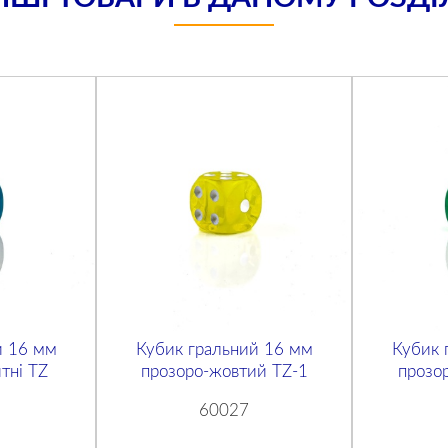
й 16 мм
Кубик гральний 16 мм
Кубик 
тні TZ
прозоро-жовтий TZ-1
прозо
60027