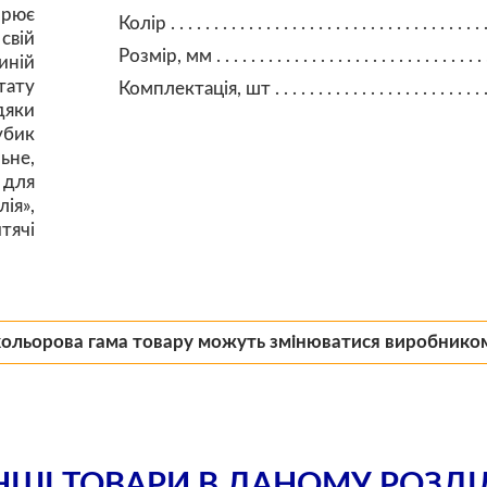
орює
Колір
свій
Розмір, мм
иній
тату
Комплектація, шт
яки
убик
ьне,
 для
ія»,
тячі
кольорова гама товару можуть змінюватися виробнико
НШІ ТОВАРИ В ДАНОМУ РОЗДІ