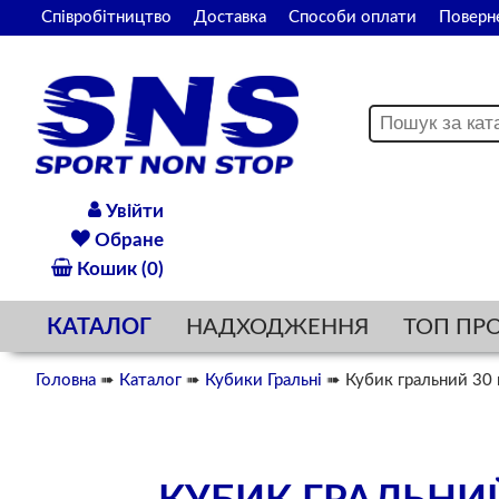
Співробітництво
Доставка
Способи оплати
Поверн
Увійти
Обране
Кошик (0)
КАТАЛОГ
НАДХОДЖЕННЯ
ТОП ПР
Головна
➠
Каталог
➠
Кубики Гральні
➠ Кубик гральний 30 