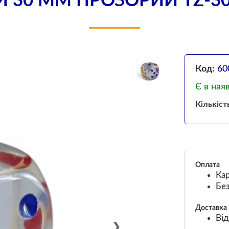
 30 ММ ПРОЗОРИЙ TZ-3
Код:
60
Є в ная
Кількіст
Оплата
Кар
Без
Доставка
Від
❯