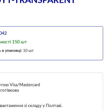
0YT-TRANSPARENT
042
вності 150 шт
ь в упаковці:
10 шт
тою Visa/Mastercard
готівково
вантаження зі складу у Полтаві.