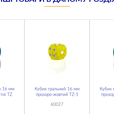
й 16 мм
Кубик гральний 16 мм
Кубик 
тні TZ
прозоро-жовтий TZ-1
прозо
60027