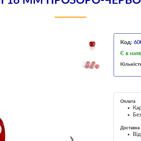
 16 ММ ПРОЗОРО-ЧЕРВО
Код:
60
Є в ная
Кількіст
Оплата
Кар
Без
Доставка
Від
❯