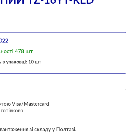
НИЙ TZ-16YT-RED
022
вності 478 шт
ь в упаковці:
10 шт
тою Visa/Mastercard
готівково
вантаження зі складу у Полтаві.