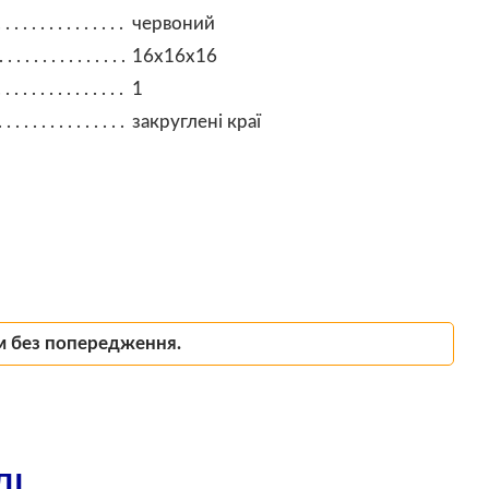
червоний
16х16х16
1
закруглені краї
м без попередження.
ЛІ