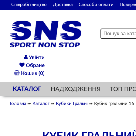
Співробітництво
Доставка
Способи оплати
Поверн
Увійти
Обране
Кошик (0)
КАТАЛОГ
НАДХОДЖЕННЯ
ТОП ПР
Головна
➠
Каталог
➠
Кубики Гральні
➠ Кубик гральний 16