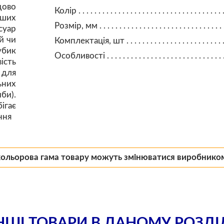
дово
Колір
аших
Розмір, мм
суар
й чи
Комплектація, шт
убик
Особливості
ість
 для
ьних
би).
ігає
ння
кольорова гама товару можуть змінюватися виробнико
НШІ ТОВАРИ В ДАНОМУ РОЗДІ