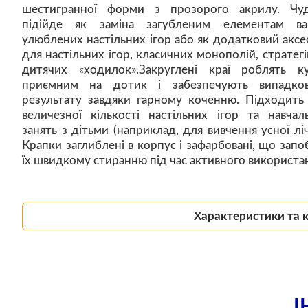
шестигранної форми з прозорого акрилу. Чу
підійде як заміна загубленим елементам в
улюблених настільних ігор або як додатковий аксе
для настільних ігор, класичних монополій, стратегі
дитячих «ходилок».Закруглені краї роблять к
приємним на дотик і забезпечують випадков
результату завдяки гарному коченню. Підходить
величезної кількості настільних ігор та навчал
занять з дітьми (наприклад, для вивчення усної ліч
Крапки заглиблені в корпус і зафарбовані, що запоб
їх швидкому стиранню під час активного використа
Характеристики та 
І