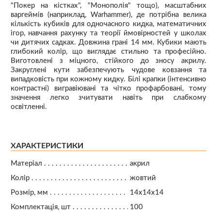
"Покер на кістках", "Монополія" тощо), масштабних
варгеймів (наприклад, Warhammer), де потрібна велика
кількість кубиків для одночасного кидка, математичних
ігор, навчання рахунку та теорії ймовірностей у школах
чи дитячих садках. Довжина грані 14 мм. Кубики мають
глибокий колір, що виглядає стильно та професійно.
Виготовлені з міцного, стійкого до зносу акрилу.
Закруглені кути забезпечують чудове ковзання та
випадковість при кожному кидку. Білі крапки (інтенсивно
контрастні) вигравіювані та чітко профарбовані, тому
значення легко зчитувати навіть при слабкому
освітленні.
ХАРАКТЕРИСТИКИ
Матеріал
акрил
Колір
жовтий
Розмір, мм
14х14х14
Комплектація, шт
100