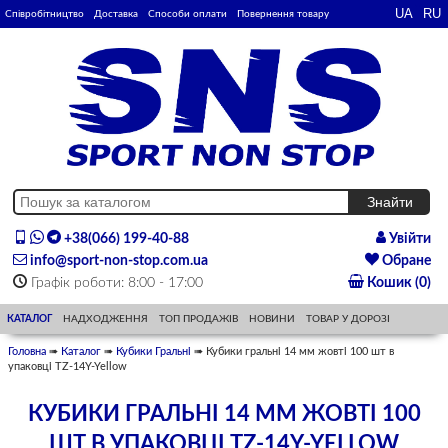
Співробітництво
Доставка
Способи оплати
Повернення товару
+38(066) 199-40-88
Увійти
info@sport-non-stop.com.ua
Обране
Графік роботи: 8:00 - 17:00
Кошик (0)
КАТАЛОГ
НАДХОДЖЕННЯ
ТОП ПРОДАЖІВ
НОВИНИ
ТОВАР У ДОРОЗІ
Головна
➠
Каталог
➠
Кубики Гральні
➠ Кубики гральні 14 мм жовті 100 шт в
упаковці TZ-14Y-Yellow
КУБИКИ ГРАЛЬНІ 14 ММ ЖОВТІ 100
ШТ В УПАКОВЦІ TZ-14Y-YELLOW