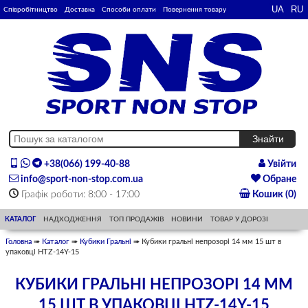
Співробітництво
Доставка
Способи оплати
Повернення товару
+38(066) 199-40-88
Увійти
info@sport-non-stop.com.ua
Обране
Графік роботи: 8:00 - 17:00
Кошик (0)
КАТАЛОГ
НАДХОДЖЕННЯ
ТОП ПРОДАЖІВ
НОВИНИ
ТОВАР У ДОРОЗІ
Головна
➠
Каталог
➠
Кубики Гральні
➠ Кубики гральні непрозорі 14 мм 15 шт в
упаковці HTZ-14Y-15
КУБИКИ ГРАЛЬНІ НЕПРОЗОРІ 14 ММ
15 ШТ В УПАКОВЦІ HTZ-14Y-15