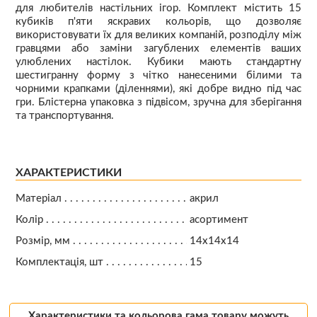
для любителів настільних ігор. Комплект містить 15
кубиків п'яти яскравих кольорів, що дозволяє
використовувати їх для великих компаній, розподілу між
гравцями або заміни загублених елементів ваших
улюблених настілок. Кубики мають стандартну
шестигранну форму з чітко нанесеними білими та
чорними крапками (діленнями), які добре видно під час
гри. Блістерна упаковка з підвісом, зручна для зберігання
та транспортування.
ХАРАКТЕРИСТИКИ
Матеріал
акрил
Колір
асортимент
Розмір, мм
14х14х14
Комплектація, шт
15
Характеристики та кольорова гама товару можуть