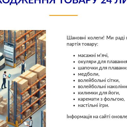
ОДЖЕННЯ ТОВАРУ 24 Л
Шановні колеги! Ми раді 
партія товару:
масажні м'ячі,
окуляри для плавання
шапочки для плаванн
медболи,
волейбольні сітки,
волейбольні наколінн
килимки для йоги,
каремати з фольгою,
настільні ігри.
Інформація на сайті оновл