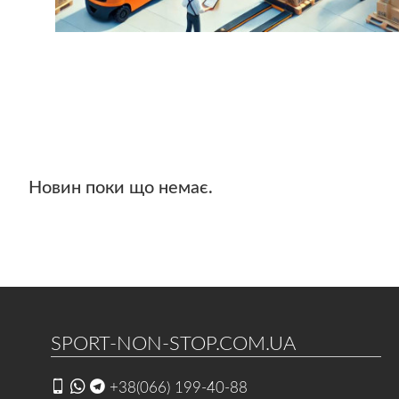
Новин поки що немає.
SPORT-NON-STOP.COM.UA
+38(066) 199-40-88