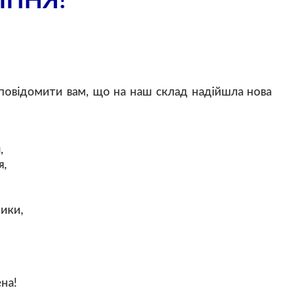
ИПНЯ!
повідомити вам, що на наш склад надійшла нова
,
я,
ики,
ена!