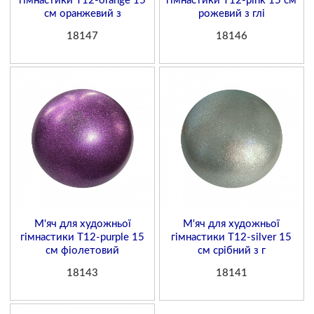
гімнастики T12-orange 15
гімнастики T12-pink 15 см
см оранжевий з
рожевий з глі
18147
18146
М'яч для художньої
М'яч для художньої
гімнастики T12-purple 15
гімнастики T12-silver 15
см фіолетовий
см срібний з г
18143
18141