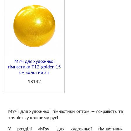
М'яч для художньої
гімнастики Т12-golden 15
см золотий з г
18142
М'ячі для художньої гімнастики оптом — яскравість та
точність у кожному русі.
У розділі «М'ячі для художньої гімнастики»