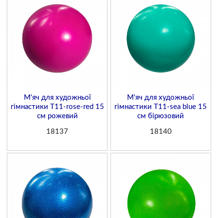
М'яч для художньої
М'яч для художньої
гімнастики T11-rose-red 15
гімнастики T11-sea blue 15
см рожевий
см бірюзовий
18137
18140