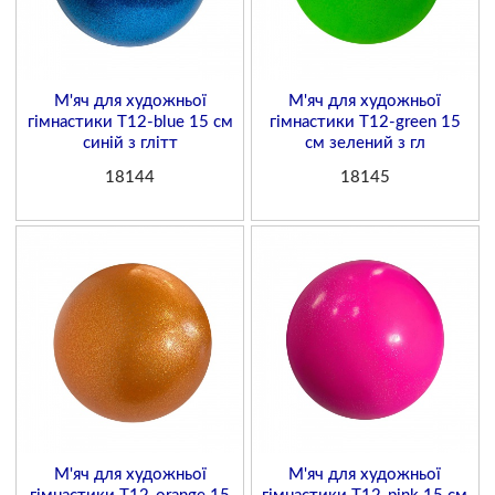
М'яч для художньої
М'яч для художньої
гімнастики T12-blue 15 см
гімнастики T12-green 15
синій з глітт
см зелений з гл
18144
18145
М'яч для художньої
М'яч для художньої